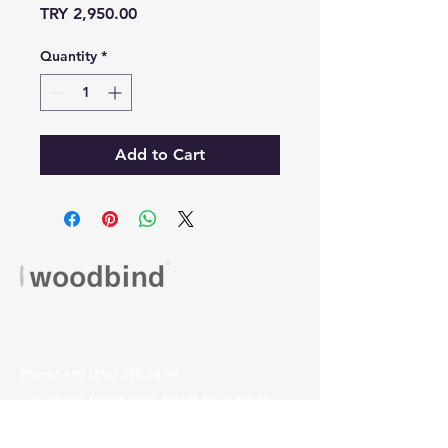
Price
TRY 2,950.00
Quantity
*
Add to Cart
VISIT US
Phone:
+90 (216) 390 88 99
Kaynarca Street Çeşni Street No:2 Pendik/
İstanbul
Monday-Friday:
08.00-18.00