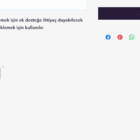
emek için ek desteğe ihtiyaç duyabilecek
klemek için kullanılır.
Sales Agreement
Privacy and Security
Delivery Conditions
Warranty and Return Condit
FaQ