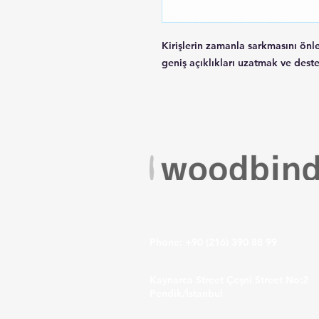
Kirişlerin zamanla sarkmasını önl
geniş açıklıkları uzatmak ve deste
VISIT US
Phone: +90 (216) 390 88 99
Kaynarca Street Çeşni Street No:2
Pendik/İstanbul