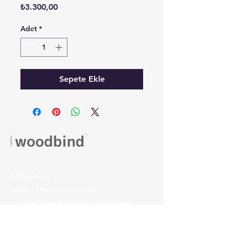
Fiyat
₺3.300,00
Adet
*
Sepete Ekle
İletişme Geçin
Telefon:
+90 (216) 390 88 99
Sultan Orhan, Koca Beton Sanayi Sitesi
Altıntaş İş merkezi no:7/8, 41100
Gebze/Kocaeli